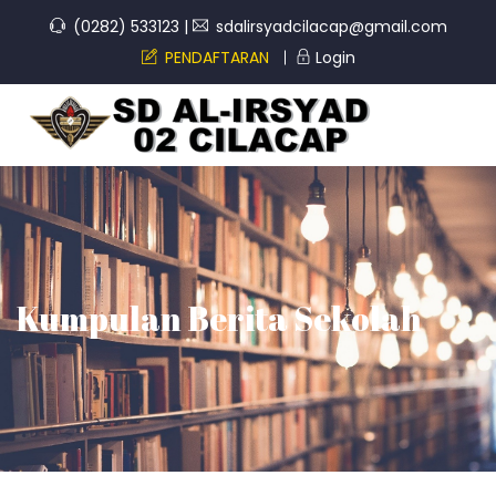
(0282) 533123
|
sdalirsyadcilacap@gmail.com
PENDAFTARAN
Login
Kumpulan Berita Sekolah