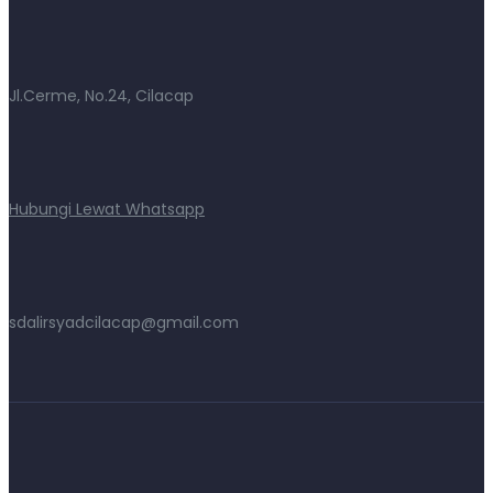
Jl.Cerme, No.24, Cilacap
Hubungi Lewat Whatsapp
sdalirsyadcilacap@gmail.com