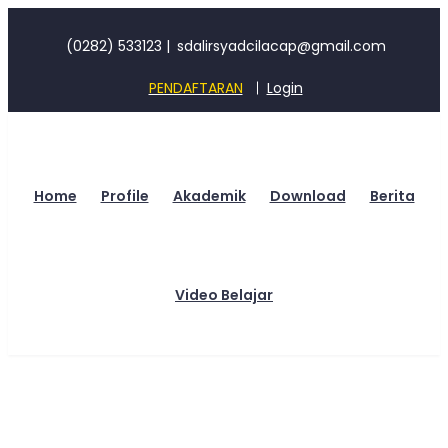
(0282) 533123
|
sdalirsyadcilacap@gmail.com
PENDAFTARAN
Login
Home
Profile
Akademik
Download
Berita
Video Belajar