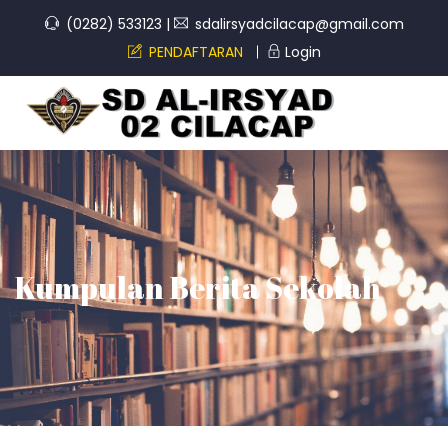
(0282) 533123
|
sdalirsyadcilacap@gmail.com
PENDAFTARAN
Login
Kumpulan Berita Sekolah