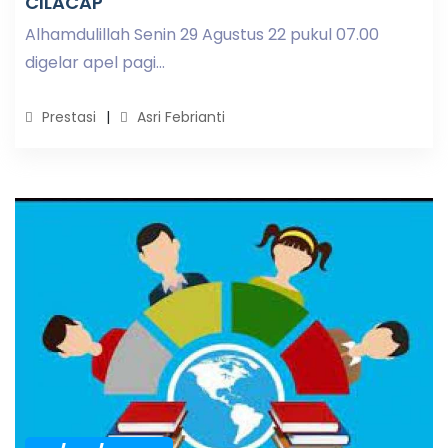
CILACAP
Alhamdulillah Senin 29 Agustus 22 pukul 07.00
digelar apel pagi...
Prestasi
Asri Febrianti